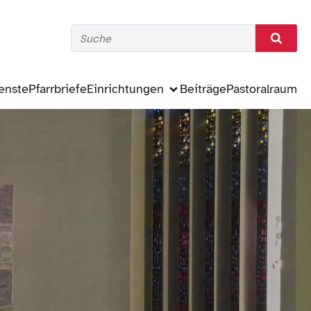
enste
Pfarrbriefe
Einrichtungen
Beiträge
Pastoralraum